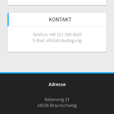
KONTAKT
Telefon: +49 531 380 4320
E-Mail: info(at)studing.org
Adresse
Rebenring 33
38106 Braunschweig